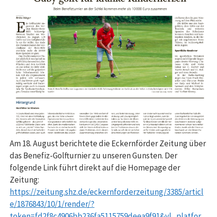
Am 18. August berichtete die Eckernförder Zeitung über
das Benefiz-Golfturnier zu unseren Gunsten. Der
folgende Link führt direkt auf die Homepage der
Zeitung:
https://zeitung.shz.de/eckernforderzeitung/3385/articl
e/1876843/10/1/render/?
token=fd2f8c4906bb236fa5115759deea9f91&vl_platfor