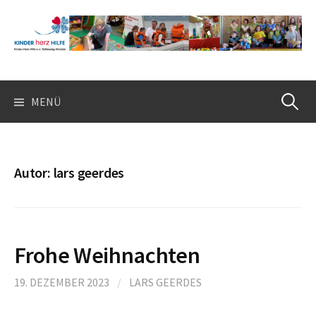
Springe
zum
Inhalt
Suchen
MENÜ
nach:
Autor:
lars geerdes
Frohe Weihnachten
19. DEZEMBER 2023
/
LARS GEERDES