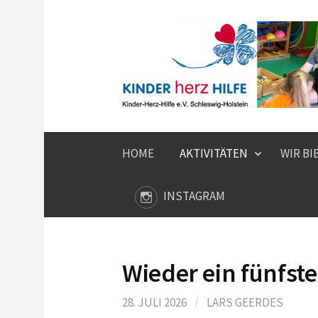
Springe
zum
Inhalt
HOME
AKTIVITÄTEN
WIR BI
INSTAGRAM
Wieder ein fünfste
28. JULI 2026
/
LARS GEERDES