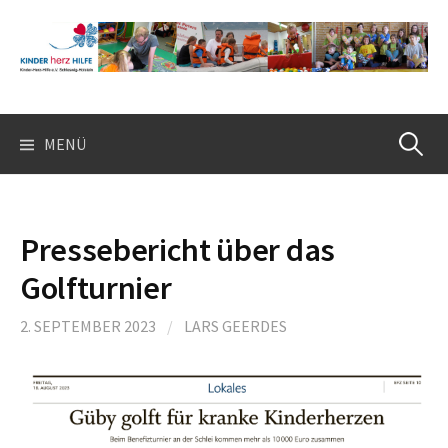
Springe
zum
Inhalt
Suchen
MENÜ
nach:
Pressebericht über das
Golfturnier
2. SEPTEMBER 2023
/
LARS GEERDES