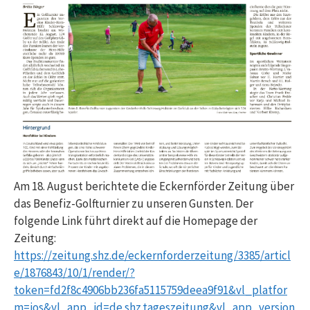
Am 18. August berichtete die Eckernförder Zeitung über
das Benefiz-Golfturnier zu unseren Gunsten. Der
folgende Link führt direkt auf die Homepage der
Zeitung:
https://zeitung.shz.de/eckernforderzeitung/3385/articl
e/1876843/10/1/render/?
token=fd2f8c4906bb236fa5115759deea9f91&vl_platfor
m=ios&vl_app_id=de.shz.tageszeitung&vl_app_version