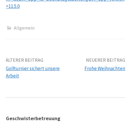
=11.5.0
Allgemein
Beitrags-
ÄLTERER BEITRAG
NEUERER BEITRAG
Golfturnier sichert unsere
Frohe Weihnachten
Navigation
Arbeit
Geschwisterbetreuung