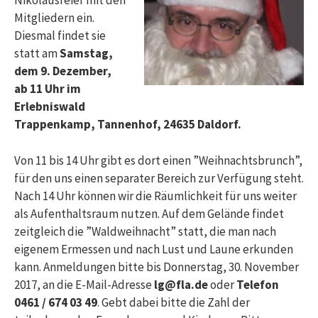
Nikolausfeier mit den
Mitgliedern ein.
Diesmal findet sie
statt am
Samstag,
dem 9. Dezember,
ab 11 Uhr
im
Erlebniswald
Trappenkamp, Tannenhof, 24635 Daldorf.
Von 11 bis 14 Uhr gibt es dort einen ”Weihnachtsbrunch”,
für den uns einen separater Bereich zur Verfügung steht.
Nach 14 Uhr können wir die Räumlichkeit für uns weiter
als Aufenthaltsraum nutzen. Auf dem Gelände findet
zeitgleich die ”Waldweihnacht” statt, die man nach
eigenem Ermessen und nach Lust und Laune erkunden
kann. Anmeldungen bitte bis Donnerstag, 30. November
2017, an die E-Mail-Adresse
lg@fla.de
oder
Telefon
0461 / 674 03 49
. Gebt dabei bitte die Zahl der