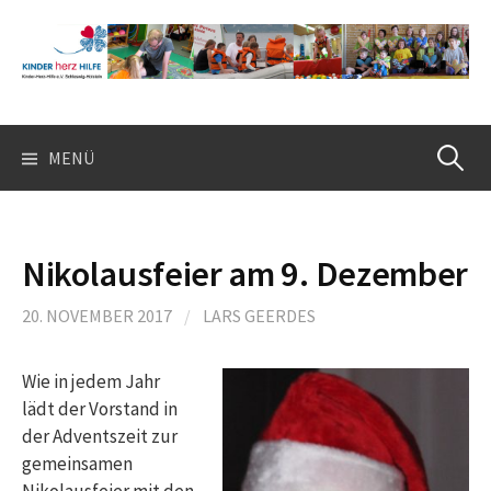
Springe
zum
Inhalt
Suchen
MENÜ
nach:
Nikolausfeier am 9. Dezember
20. NOVEMBER 2017
/
LARS GEERDES
Wie in jedem Jahr
lädt der Vorstand in
der Adventszeit zur
gemeinsamen