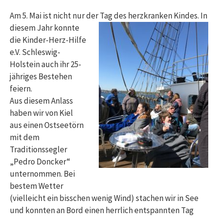
Am 5. Mai ist nicht nur der Tag des herzkranken Kin
des. In
diesem Jahr konnte
die Kinder-Herz-Hilfe
e.V. Schleswig-
Holstein auch ihr 25-
jähriges Bestehen
feiern.
Aus diesem Anlass
haben wir von Kiel
aus einen Ostseetörn
mit dem
Traditionssegler
„Pedro Doncker“
unternommen. Bei
bestem Wetter
(vielleicht ein bisschen wenig Wind) stachen wir in See
und konnten an Bord einen herrlich entspannten Tag