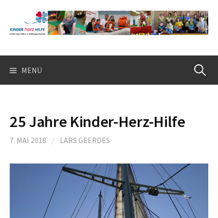
Springe
zum
Inhalt
Suchen
MENÜ
nach:
25 Jahre Kinder-Herz-Hilfe
7. MAI 2018
/
LARS GEERDES