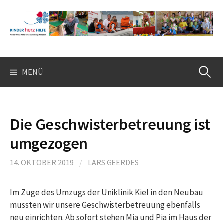
Springe
zum
Inhalt
Suchen
MENÜ
nach:
Die Geschwisterbetreuung ist
umgezogen
14. OKTOBER 2019
/
LARS GEERDES
Im Zuge des Umzugs der Uniklinik Kiel in den Neubau
mussten wir unsere Geschwisterbetreuung ebenfalls
neu einrichten. Ab sofort stehen Mia und Pia im Haus der